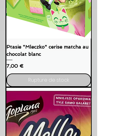
Ptasie "Mleczko" cerise matcha au
chocolat blanc
Prix
7,00 €
Rupture de stock