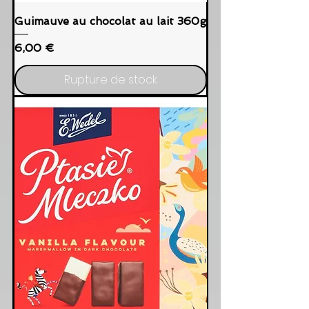
Guimauve au chocolat au lait 360g
Prix
6,00 €
Rupture de stock