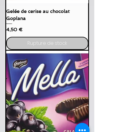
Gelée de cerise au chocolat
Goplana
Prix
4,50 €
Rupture de stock