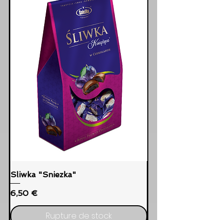
Sliwka "Sniezka"
Prix
6,50 €
Rupture de stock